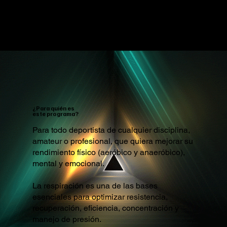
¿Para quién es
este programa?
Para todo deportista de cualquier disciplina,
amateur o profesional, que quiera mejorar su
rendimiento físico (aeróbico y anaeróbico),
mental y emocional.
La respiración es una de las bases
esenciales para optimizar resistencia,
recuperación, eficiencia, concentración y
manejo de presión.