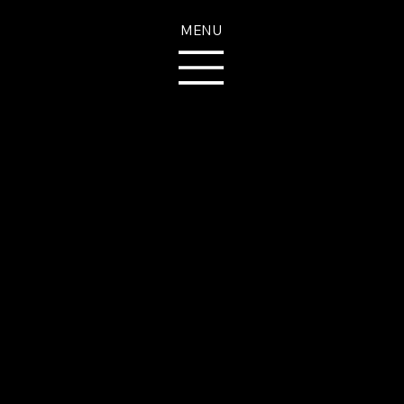
MENU
Optimiza tu
rendimiento
deportivo