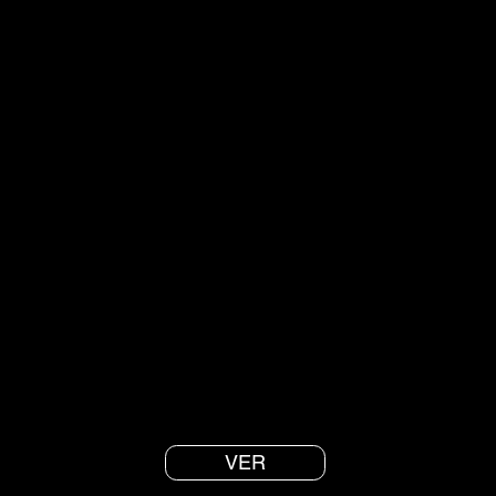
Consejos para tu práctica
Cinco consejos basados en la ciencia para comenzar o
mantener tu práctica de respiración y meditación.
VER