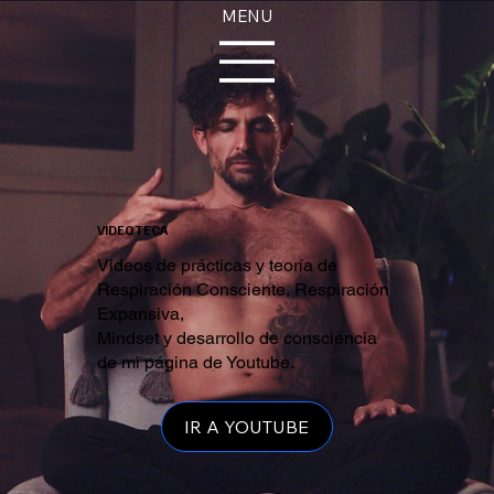
MENU
VIDEOTECA
Videos de prácticas y teoría de
Respiración Consciente, Respiración
Expansiva,
Mindset y desarrollo de consciencia
de mi página de Youtube.
IR A YOUTUBE