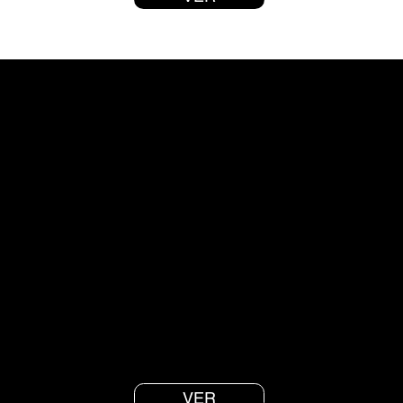
Meditación de gratitud
Corta meditación guiada para conectar con el momento
presente y cambiar la frecuencia hacia gratitud.
VER