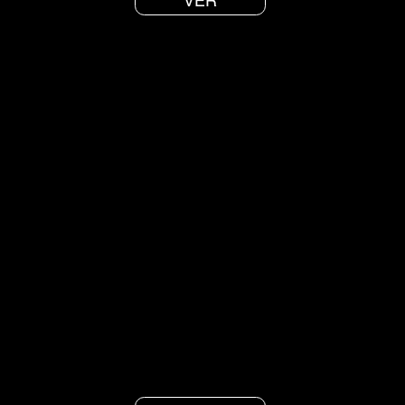
VER
Meditación del presente
Corta meditación guiada para conectar con el momento
presente, el único que existe.