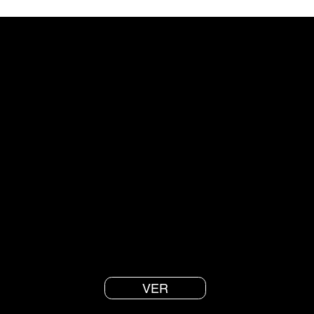
Rumbo a la calma
Sesión muy suave de Respiración Consciente para
calmar estrés y ansiedad, y bajar revoluciones.
VER