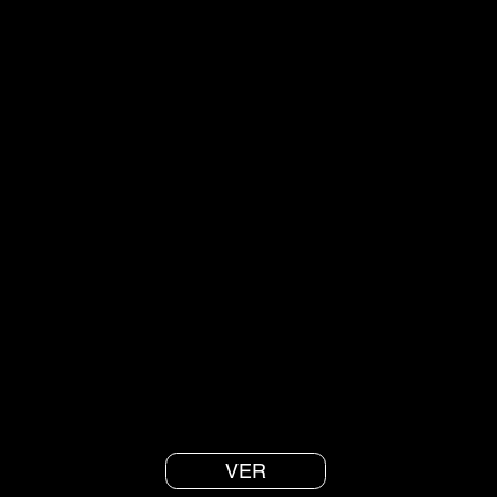
¿Por qué la Respiración?
Conoce 5 razones, basadas en la ciencia, de por qué
deberías practicar la Respiración Consciente.
VER