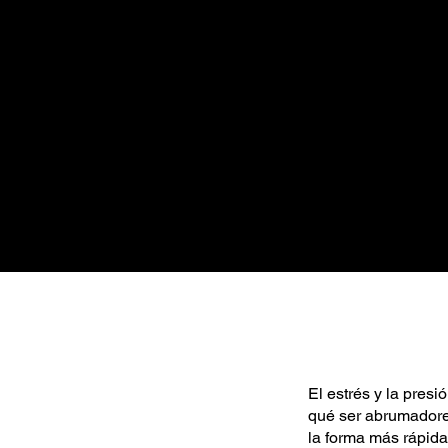
encias de bienestar
que transforma la
n el estrés, el
iencia y ofrece
El estrés y la presi
qué ser abrumadores
la forma más rápida