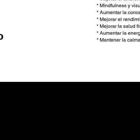
* Mindfulness y vis
* Aumentar la conce
* Mejorar el rendim
* Mejorar la salud f
o
* Aumentar la energ
* Mantener la calma
s habilidades o la
ridad y la
. La Respiración
ja sobre tus