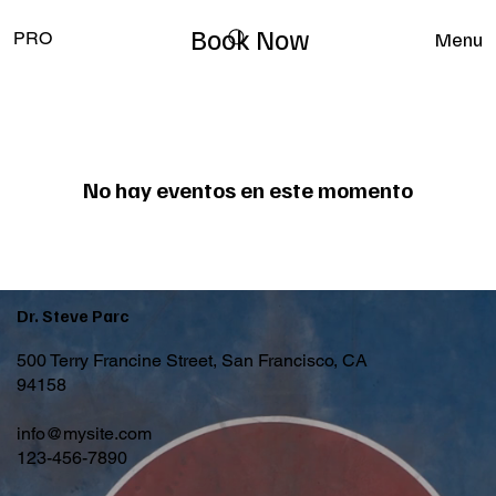
Book Now
Menu
PRO
No hay eventos en este momento
Dr. Steve Parc
500 Terry Francine Street, San Francisco, CA
94158
info@mysite.com
123-456-7890