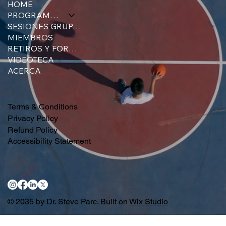
HOME
PROGRAMAS
SESIONES GRUPALES
MIEMBROS
RETIROS Y FORMACIONES
VIDEOTECA
ACERCA
Terms & Conditions
Privacy Policy
Refund Policy
Accessibility Statement
© 2035 by Dr. Steve Parc. Built on
Wix Studio