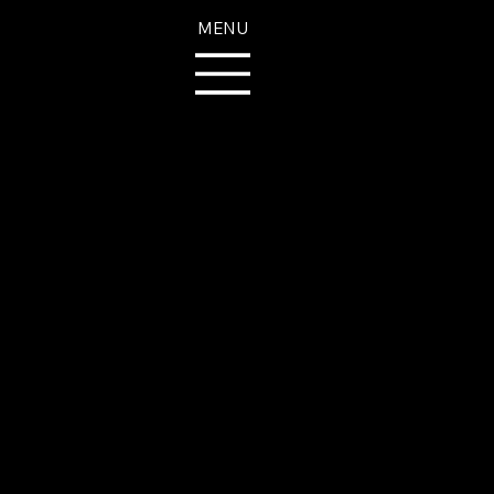
MENU
Inhala, Exhala, Conecta. Talleres grupales online.