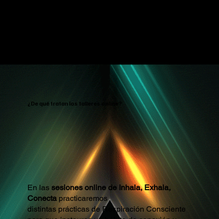
¿De qué tratan los talleres online?
En las
sesiones online de Inhala, Exhala,
Conecta
practicaremos
distintas prácticas de Respiración Consciente