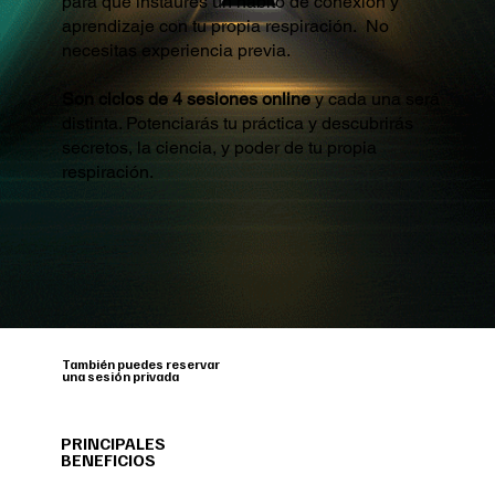
para que instaures un hábito de conexión y
aprendizaje con tu propia respiración. No
necesitas experiencia previa.
Son ciclos de 4 sesiones online
y cada una será
distinta. Potenciarás tu práctica y descubrirás
secretos, la ciencia, y poder de tu propia
respiración.
También puedes reservar
una sesión privada
PRINCIPALES
BENEFICIOS